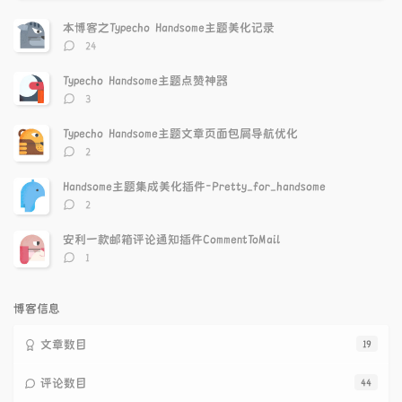
门
新
机
文
评
文
本博客之Typecho Handsome主题美化记录
章
论
章
评
24
论
数：
Typecho Handsome主题点赞神器
评
3
论
数：
Typecho Handsome主题文章页面包屑导航优化
评
2
论
数：
Handsome主题集成美化插件-Pretty_for_handsome
评
2
论
数：
安利一款邮箱评论通知插件CommentToMail
评
1
论
数：
博客信息
文章数目
19
评论数目
44