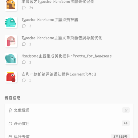
本博客之Typecho Handsome主题美化记录
章
论
章
评
24
论
数：
Typecho Handsome主题点赞神器
评
3
论
数：
Typecho Handsome主题文章页面包屑导航优化
评
2
论
数：
Handsome主题集成美化插件-Pretty_for_handsome
评
2
论
数：
安利一款邮箱评论通知插件CommentToMail
评
1
论
数：
博客信息
文章数目
19
评论数目
44
运行天数
3年355天