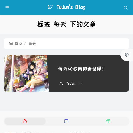
TuJun's Blog
标签 每天 下的文章
首页
每天
每天60秒带你看世界！
TuJun
2022 年 08 月 31 日
热
最
随
门
新
机
文
评
文