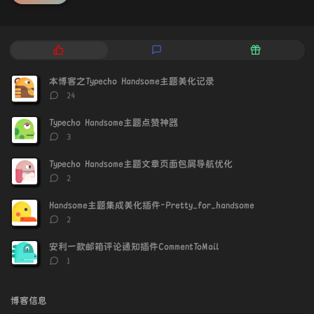
热
最
随
门
新
机
文
评
文
本博客之Typecho Handsome主题美化记录
章
论
章
评
24
论
数：
Typecho Handsome主题点赞神器
评
3
论
数：
Typecho Handsome主题文章页面包屑导航优化
评
2
论
数：
Handsome主题集成美化插件-Pretty_for_handsome
评
2
论
数：
安利一款邮箱评论通知插件CommentToMail
评
1
论
数：
博客信息