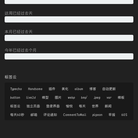
这周已经过去
天
本月已经过去
天
今年已经过去
个月
标签云
Typecho
Handsome
插件
美化
album
博客
自动更新
button
live2d
模型
图片
webp
bmp'
jpeg
var
模板
标签云
独立页面
登录界面
愉悦
每天
世界
新闻
每天60秒
邮箱
评论通知
CommentToMail
pigeon
早报
60S