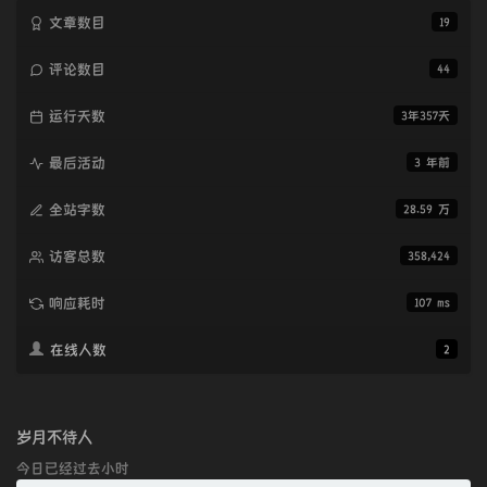
文章数目
19
评论数目
44
运行天数
3年357天
最后活动
3 年前
全站字数
28.59 万
访客总数
358,424
响应耗时
107 ms
在线人数
2
岁月不待人
今日已经过去
小时