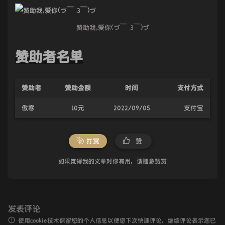
赞助我,爱你(づ￣ 3￣)づ
赞助者名单
赞助者
赞助金额
时间
支付方式
傲寒
10元
2022/09/05
支付宝
打赏
赞
如果觉得我的文章对你有用，请随意赞赏
发表评论
使用cookie技术保留您的个人信息以便您下次快速评论，继续评论表示您已