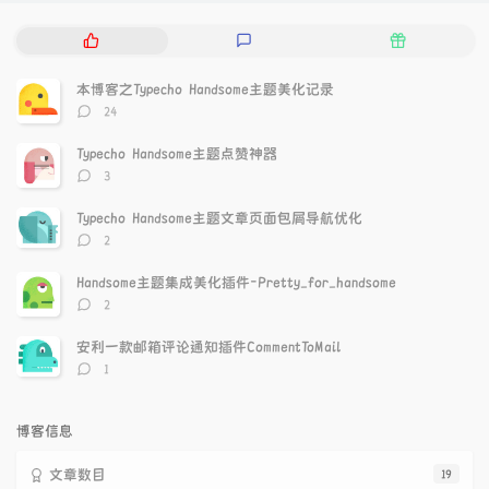
热
最
随
门
新
机
文
评
文
本博客之Typecho Handsome主题美化记录
章
论
章
评
24
论
数：
Typecho Handsome主题点赞神器
评
3
论
数：
Typecho Handsome主题文章页面包屑导航优化
评
2
论
数：
Handsome主题集成美化插件-Pretty_for_handsome
评
2
论
数：
安利一款邮箱评论通知插件CommentToMail
评
1
论
数：
博客信息
文章数目
19