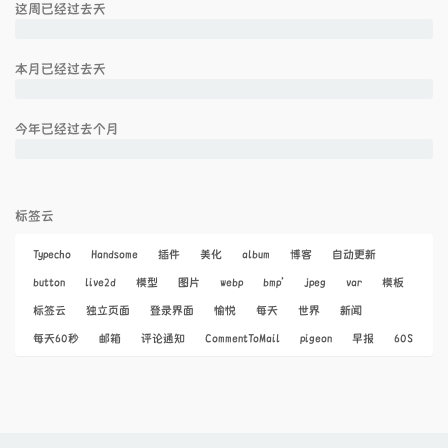
这周已经过去
天
本月已经过去
天
今年已经过去
个月
标签云
Typecho
Handsome
插件
美化
album
博客
自动更新
button
live2d
模型
图片
webp
bmp'
jpeg
var
模板
标签云
独立页面
登录界面
愉悦
每天
世界
新闻
每天60秒
邮箱
评论通知
CommentToMail
pigeon
早报
60S