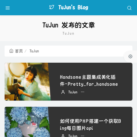
TuJun's Blog
TuJun 发布的文章
TuJun
首页
TuJun
Handsome主题集成美化插
件-Pretty_for_handsome
TuJun
2023 年 01 月 28 日
如何使用PHP搭建一个获取B
ing每日图片api
TuJun
2022 年 09 月 08 日