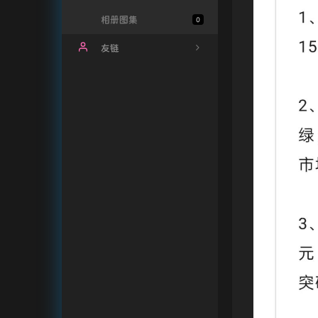
相册图集
0
友链
三百斤的窜天猴
Shawn 派大星