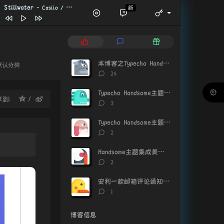
Stillwater
- Casiio / Slo Loris
新
Boots on Rocks
Grisp
Always With You
Juliàn / Ptr.
热
最
随
Riverbend
Casiio / Slo Loris
门
新
机
Horizon
Aboueb / Klemsis
文
评
文
本博客之Typecho Handsome主题美化记录
默认分类
章
论
章
forever green
评
：
24
论
icey wavs / One Million Flowers
Stillwater
Casiio / Slo Loris
数：
Typecho Handsome主题点赞神器
享到：
评
Morgon
Goson / Kust
3
论
Pine Pillow
Takeo / qtsal
数：
Typecho Handsome主题文章页面包屑导航优化
评
2
论
数：
Handsome主题集成美化插件-Pretty_for_handsome
评
2
论
数：
安利一款邮箱评论通知插件CommentToMail
评
1
论
数：
博客信息