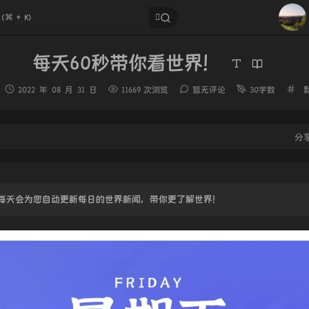
3
4
5
每天60秒带你看世界！
6
发
分
2022 年 08 月 31 日
11669 次浏览
暂无评论
30字数
7
布
类
时
8
间：
分
9
10
每天会为您自动更新每日的世界新闻，带你更了解世界！