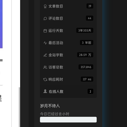
文章数目
19
评论数目
44
运行天数
3年355天
最后活动
3 年前
全站字数
28.59 万
访客总数
357,846
响应耗时
117 ms
在线人数
2
岁月不待人
今日已经过去
小时