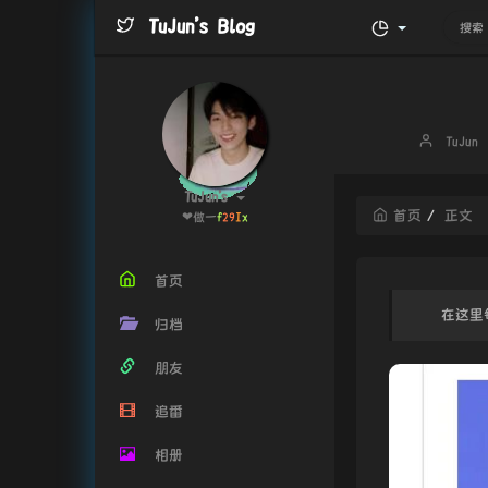
TuJun's Blog
博
TuJun
主：
TuJun's
首页
正文
❤做一个
s
f
{
V
h
首页
在这里
归档
朋友
追番
相册