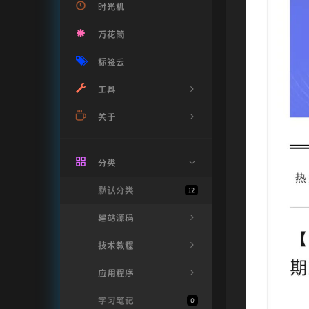
时光机
万花筒
标签云
工具
关于
音乐搜索
音乐解锁
关于我
分类
实时疫情
留言榜
默认分类
12
恐龙快跑
赞助我
建站源码
舔狗日记
技术教程
每日新闻
应用程序
学习笔记
0