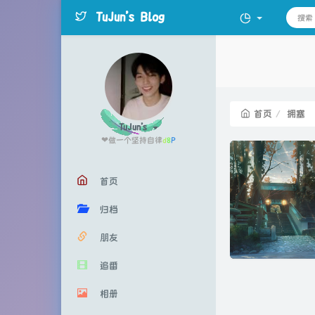
TuJun's Blog
首页
拥塞
TuJun's
❤做一个坚持自律的人！
首页
归档
朋友
追番
相册