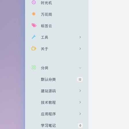
时光机
万花筒
标签云
工具
关于
音乐搜索
音乐解锁
关于我
分类
实时疫情
留言榜
默认分类
12
恐龙快跑
赞助我
建站源码
舔狗日记
技术教程
每日新闻
应用程序
学习笔记
0