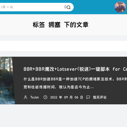
1
2
3
标签 拥塞 下的文章
4
5
6
7
8
9
什么是BBR加速BBR是一种加速TCP的拥堵算法技术。BBR
10
宽和往返传播时间，被认为是迄今为止...
TuJun
2022 年 09 月 06 日
暂无评论