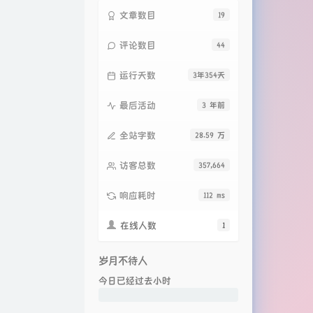
文章数目
19
评论数目
44
运行天数
3年354天
最后活动
3 年前
全站字数
28.59 万
访客总数
357,664
响应耗时
112 ms
在线人数
1
岁月不待人
今日已经过去
小时