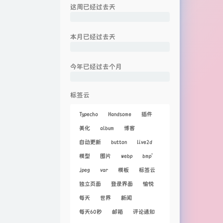
这周已经过去
天
本月已经过去
天
今年已经过去
个月
标签云
Typecho
Handsome
插件
美化
album
博客
自动更新
button
live2d
模型
图片
webp
bmp'
jpeg
var
模板
标签云
独立页面
登录界面
愉悦
每天
世界
新闻
每天60秒
邮箱
评论通知