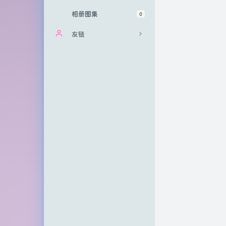
相册图集
0
友链
三百斤的窜天猴
Shawn 派大星