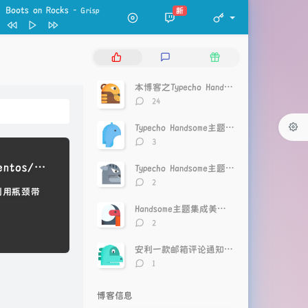
miles apart
J'san
Boots on Rocks
- Grisp
新
April Showers
Laffey / azayaka
Boots on Rocks
Grisp
热
最
随
Always With You
Juliàn / Ptr.
门
新
机
文
评
文
Riverbend
Casiio / Slo Loris
本博客之Typecho Handsome主题美化记录
章
论
章
评
24
Horizon
Aboueb / Klemsis
论
数：
Typecho Handsome主题点赞神器
forever green
评
3
icey wavs / One Million Flowers
Stillwater
Casiio / Slo Loris
论
数：
BBR+BBR魔改+Lotsever(锐速)一键脚本 for Centos/Debian/Ubuntu
Typecho Handsome主题文章页面包屑导航优化
Morgon
Goson / Kust
评
2
利用瓶颈带
Pine Pillow
Takeo / qtsal
论
数：
Handsome主题集成美化插件-Pretty_for_handsome
评
2
论
数：
安利一款邮箱评论通知插件CommentToMail
评
1
论
数：
博客信息