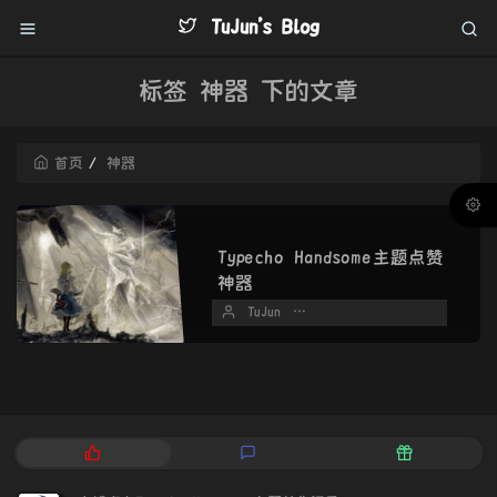
TuJun's Blog
标签 神器 下的文章
首页
神器
Typecho Handsome主题点赞
神器
TuJun
2022 年 09 月 02 日
热
最
随
门
新
机
文
评
文