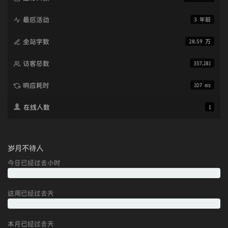
最后活动
3 年前
全站字数
28.59 万
访客总数
357,181
响应耗时
107 ms
在线人数
1
岁月不待人
今日已经过去
小时
这周已经过去
天
本月已经过去
天