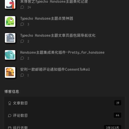
本博客之Typecho Handsome主题美化记录
章
论
章
评
24
论
数：
Typecho Handsome主题点赞神器
评
3
论
数：
Typecho Handsome主题文章页面包屑导航优化
评
2
论
数：
Handsome主题集成美化插件-Pretty_for_handsome
评
2
论
数：
安利一款邮箱评论通知插件CommentToMail
评
1
论
数：
博客信息
文章数目
19
评论数目
44
运行天数
3年353天