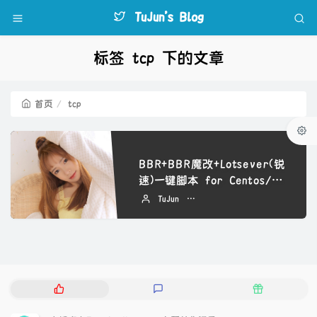
TuJun's Blog
标签 tcp 下的文章
首页
tcp
BBR+BBR魔改+Lotsever(锐
速)一键脚本 for Centos/D
ebian/Ubuntu
TuJun
2022 年 09 月 06 日
热
最
随
门
新
机
文
评
文