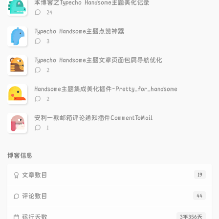
本博客之Typecho Handsome主题美化记录
章
论
章
评
24
论
数：
Typecho Handsome主题点赞神器
评
3
论
数：
Typecho Handsome主题文章页面包屑导航优化
评
2
论
数：
Handsome主题集成美化插件-Pretty_for_handsome
评
2
论
数：
安利一款邮箱评论通知插件CommentToMail
评
1
论
数：
博客信息
文章数目
19
评论数目
44
运行天数
3年356天